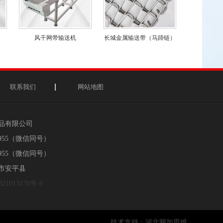
风干网带输送机
长城金属输送带（马蹄链）
联系我们
网站地图
制品有限公司
1955（微信同号）
9955（微信同号）
市安平县
21013170号-6
技术支持：
河北网加思维