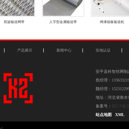
双旋输送网带
人字型金属输送带
烤漆链板输送机
产品展示
新闻中心
实地认证
安平县科智丝网
焦经理：1336332
魏经理：1523122
地址：河北省衡水
备案号：
冀ICP备20
站点地图
XML
d.